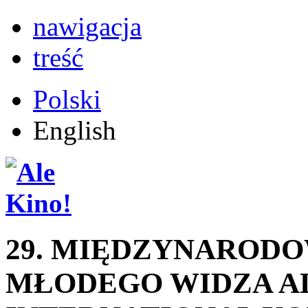
nawigacja
treść
Polski
English
29. MIĘDZYNAROD
MŁODEGO WIDZA AL