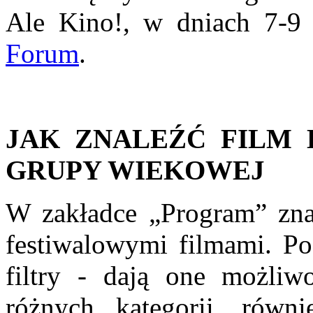
Ale Kino!, w dniach 7-9
Forum
.
JAK ZNALEŹĆ FILM
GRUPY WIEKOWEJ
W zakładce „Program” zna
festiwalowymi filmami. Po
filtry - dają one możli
różnych kategorii, równ